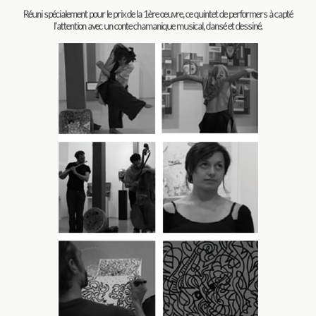
Réuni spécialement pour le prix de la 1ère oeuvre, ce quintet de performers à capté
l’attention avec un conte chamanique musical, dansé et dessiné.