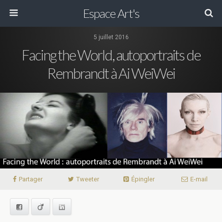
Espace Art's
5 juillet 2016
Facing the World, autoportraits de
Rembrandt à Ai WeiWei
Partager
Tweeter
Épingler
E-mail
Facebook
Viadeo
LinkedIn