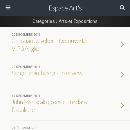
Espace Art's
Catégories ›
Arts et Expositions
20 DÉCEMBRE 2011
Christian Develter – Découverte
VIP à Angkor
20 DÉCEMBRE 2011
Serge Lipao-huang – Interview
19 DÉCEMBRE 2011
John Maniscalco, construire dans
l’équilibre
7 DÉCEMBRE 2011