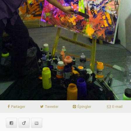
Partager
Tweeter
Épingler
E-mail
Facebook
Viadeo
LinkedIn