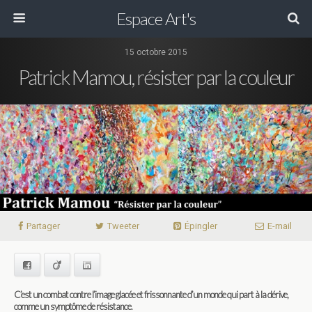
Espace Art's
15 octobre 2015
Patrick Mamou, résister par la couleur
Partager
Tweeter
Épingler
E-mail
Facebook
Viadeo
LinkedIn
C’est un combat contre l’image glacée et frissonnante d’un monde qui part à la dérive,
comme un symptôme de résistance.