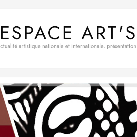
ESPACE ART'
ualité artistique nationale et internationale, présentatio