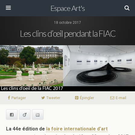
Espace Art's
18 octobre 2017
Les clins d’œil pendant la FIAC
Partager
Tweeter
Épingler
E-mail
Facebook
Viadeo
LinkedIn
La 44e édition de
la foire internationale d’art