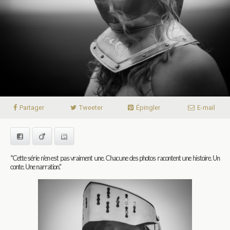
Partager
Tweeter
Épingler
E-mail
Facebook
Viadeo
LinkedIn
“Cette série n’en est pas vraiment une. Chacune des photos racontent une histoire. Un
conte. Une narration.”