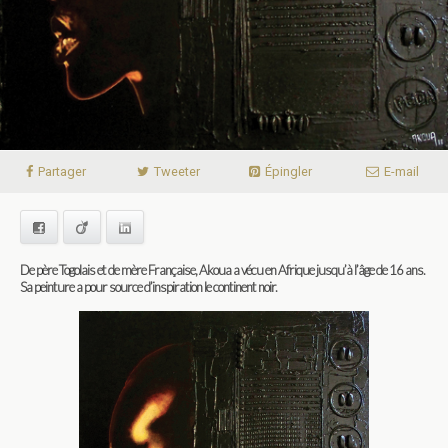
Partager
Tweeter
Épingler
E-mail
Facebook
Viadeo
LinkedIn
De père Togolais et de mère Française, Akoua a vécu en Afrique jusqu’à l’âge de 16 ans.
Sa peinture a pour source d’inspiration le continent noir.