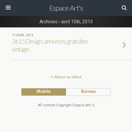
Espace Art's
Archives › avril 15th, 2013
15 AVRIL 2013
3615 Design, annonces gratuites
vintage
Retour au début
Mobile
Bureau
All content Copyright Espace Art\'s