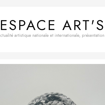
ESPACE ART'
ualité artistique nationale et internationale, présentatio