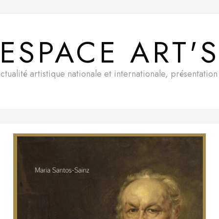
ESPACE ART'
ualité artistique nationale et internationale, présentatio