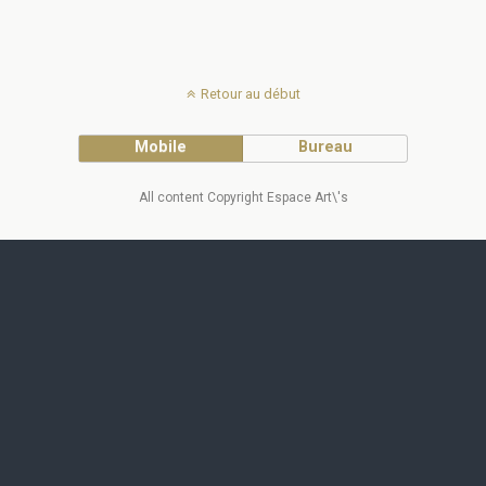
Retour au début
Mobile
Bureau
All content Copyright Espace Art\'s