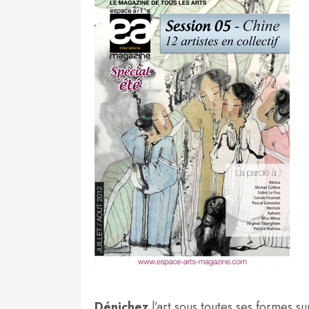
Dénichez
l’art sous toutes ses formes s