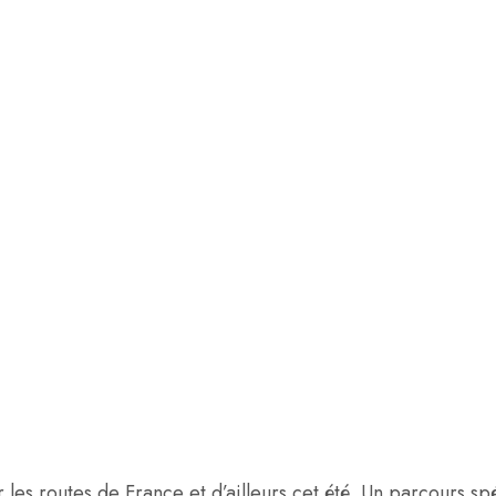
ur les routes de France et d’ailleurs cet été. Un parcours 