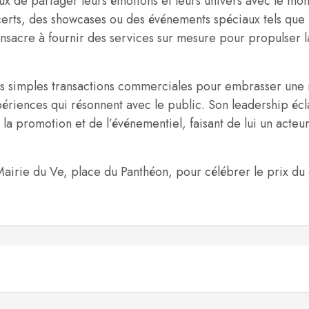
eux de partager leurs émotions et leurs univers avec le m
oncerts, des showcases ou des événements spéciaux tels qu
nsacre à fournir des services sur mesure pour propulser l
s simples transactions commerciales pour embrasser une m
périences qui résonnent avec le public. Son leadership écl
de la promotion et de l’événementiel, faisant de lui un acte
airie du Ve, place du Panthéon, pour célébrer le prix du gr