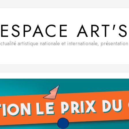
ESPACE ART'
ualité artistique nationale et internationale, présentatio