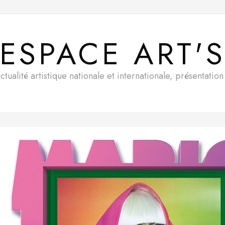
ESPACE ART'
ualité artistique nationale et internationale, présentatio