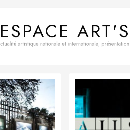
ESPACE ART'
ualité artistique nationale et internationale, présentatio